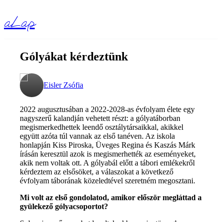
aLap
Gólyákat kérdeztünk
Eisler Zsófia
2022 augusztusában a 2022-2028-as évfolyam élete egy
nagyszerű kalandján vehetett részt: a gólyatáborban
megismerkedhettek leendő osztálytársaikkal, akikkel
együtt azóta túl vannak az első tanéven. Az iskola
honlapján Kiss Piroska, Üveges Regina és Kaszás Márk
írásán keresztül azok is megismerhették az eseményeket,
akik nem voltak ott. A gólyabál előtt a tábori emlékekről
kérdeztem az elsősöket, a válaszokat a következő
évfolyam táborának közeledtével szeretném megosztani.
Mi volt az első gondolatod, amikor először megláttad a
gyülekező gólyacsoportot?