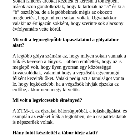
Sokan ismerős arcokat kezdtek el keresni a tömegben,
mások azon gondolkoztak, hogy ki tartozik az “a” és ki a
“b” osztályba, de a legtöbbeknek mégis az okozott
meglepetést, hogy milyen sokan voltak. Ugyanakkor
valakit az ért igazán sokként, hogy szerinte sok alacsony
évfolyamtárs vette körül.
Mi volt a legmeglepőbb tapasztalatod a gólyatábor
alatt?
A legtöbb gólya számára az, hogy milyen sokan vannak a
fiúk és kevesen a lányok. Többen említették, hogy az is
meglepő volt, hogy ilyen gyorsan egy közösséggé
kovácsolódtak, valamint hogy a végzősök egyenrangú
félként kezelték őket. Valaki pedig azt a tanulságot vonta
le, hogy legközelebb, ha a végzősök hívják éjszaka az
erdőbe, akkor nem megy ki velük.
Mi volt a legviccesebb élményed?
A ZTM-et, az éjszakai bátorságpróbát, a tojáshajigálást, és
szimplán az estéket írták a legtöbben, de a csapatfeladatok
is népszerűek voltak.
Hány fotót készítettél a tábor ideje alatt?