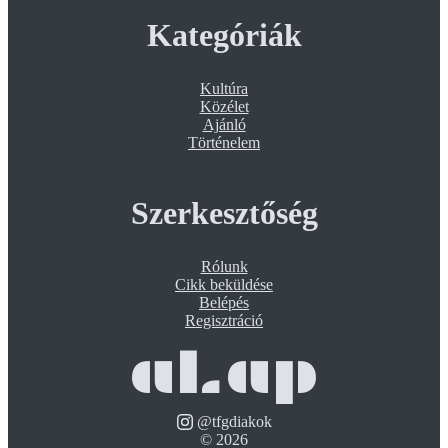
Kategóriák
Kultúra
Közélet
Ajánló
Történelem
Szerkesztőség
Rólunk
Cikk beküldése
Belépés
Regisztráció
aLap
@tfgdiakok
©
2026