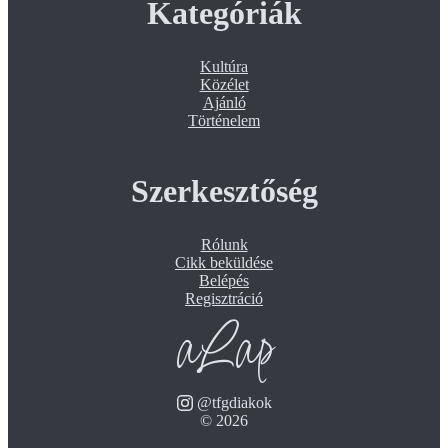
Kategóriák
Kultúra
Közélet
Ajánló
Történelem
Szerkesztőség
Rólunk
Cikk beküldése
Belépés
Regisztráció
aLap
@tfgdiakok
©
2026