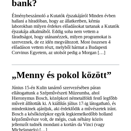
bank?
Élménybeszámoló a Kutatók éjszakájáról Minden évben
hallani a híradóban, hogy az állatkertben, kémia
laborokban milyen érdekes előadásokat tartanak a Kutatók
éjszakája alkalmából. Eddig soha nem vettem a
fáradtságot, hogy utánanézzek, milyen programokat is
szerveznek, de ez idén megváltozott. Most összesen 4
előadáson vettem részt, melyből hármat a Budapesti
Corvinus Egyetem, az utolsót pedig a Morgan […]
„Menny és pokol között”
Június 15-én Kulin tanárnő szervezésében páran
ellátogattunk a Szépművészeti Múzeumba, ahol
Hieronymus Bosch, középkori németalföldi festő legfőbb
műveit állították ki. A kiállítás július 17-ig látogatható, és
mindenkinek ajánljuk, aki érdeklődik a művészetek iránt.
Bosch a későközépkor egyik legkiemelkedőbb holland
képzőművésze volt, de mégis, csak néhány közös
jellemzőt tudnék mondani a kortárs da Vinci (vagy
Michelangelo) […]