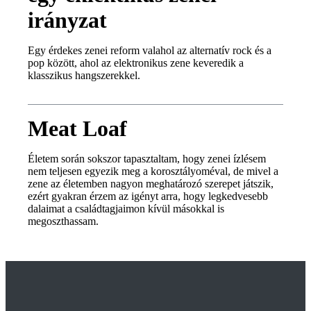
irányzat
Egy érdekes zenei reform valahol az alternatív rock és a
pop között, ahol az elektronikus zene keveredik a
klasszikus hangszerekkel.
Meat Loaf
Életem során sokszor tapasztaltam, hogy zenei ízlésem
nem teljesen egyezik meg a korosztályoméval, de mivel a
zene az életemben nagyon meghatározó szerepet játszik,
ezért gyakran érzem az igényt arra, hogy legkedvesebb
dalaimat a családtagjaimon kívül másokkal is
megoszthassam.