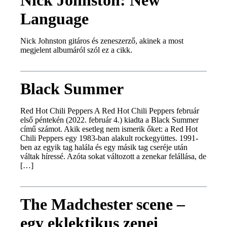
Nick Johnston: New
Language
Nick Johnston gitáros és zeneszerző, akinek a most
megjelent albumáról szól ez a cikk.
Black Summer
Red Hot Chili Peppers A Red Hot Chili Peppers február
első péntekén (2022. február 4.) kiadta a Black Summer
című számot. Akik esetleg nem ismerik őket: a Red Hot
Chili Peppers egy 1983-ban alakult rockegyüttes. 1991-
ben az egyik tag halála és egy másik tag cseréje után
váltak híressé. Azóta sokat változott a zenekar felállása, de
[…]
The Madchester scene –
egy eklektikus zenei