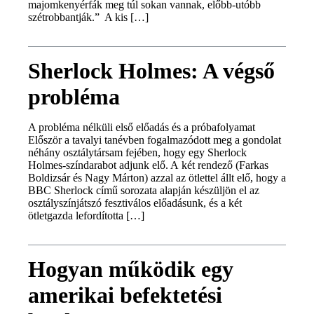
majomkenyérfák meg túl sokan vannak, előbb-utóbb
szétrobbantják.” A kis […]
Sherlock Holmes: A végső
probléma
A probléma nélküli első előadás és a próbafolyamat
Először a tavalyi tanévben fogalmazódott meg a gondolat
néhány osztálytársam fejében, hogy egy Sherlock
Holmes-színdarabot adjunk elő. A két rendező (Farkas
Boldizsár és Nagy Márton) azzal az ötlettel állt elő, hogy a
BBC Sherlock című sorozata alapján készüljön el az
osztályszínjátszó fesztiválos előadásunk, és a két
ötletgazda lefordította […]
Hogyan működik egy
amerikai befektetési