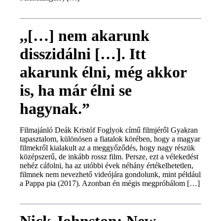
,,[…] nem akarunk
disszidálni […]. Itt
akarunk élni, még akkor
is, ha már élni se
hagynak.”
Filmajánló Deák Kristóf Foglyok című filmjéről Gyakran
tapasztalom, különösen a fiatalok körében, hogy a magyar
filmekről kialakult az a meggyőződés, hogy nagy részük
középszerű, de inkább rossz film. Persze, ezt a vélekedést
nehéz cáfolni, ha az utóbbi évek néhány értékelhetetlen,
filmnek nem nevezhető videójára gondolunk, mint például
a Pappa pia (2017). Azonban én mégis megpróbálom […]