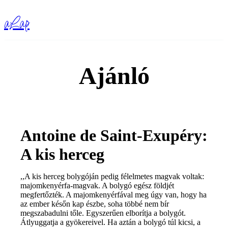
aLap
Ajánló
Antoine de Saint-Exupéry:
A kis herceg
,,A kis herceg bolygóján pedig félelmetes magvak voltak:
majomkenyérfa-magvak. A bolygó egész földjét
megfertőzték. A majomkenyérfával meg úgy van, hogy ha
az ember későn kap észbe, soha többé nem bír
megszabadulni tőle. Egyszerűen elborítja a bolygót.
Átlyuggatja a gyökereivel. Ha aztán a bolygó túl kicsi, a