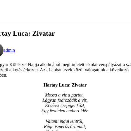
tay Luca: Zivatar
admin
yar Költészet Napja alkalmából meghirdetett iskolai verspályázatra s
zerű alkotás érkezett. Az aLapban ezek közül válogatunk a következő
ben.
Hartay Luca: Zivatar
Mossa a víz a partot,
Lágyan fodrozódik a víz,
Érzések cseppjei közt,
Egy fesztelen embert idéz.
Valami indul lentről,
Régi, ismerős áramlat,