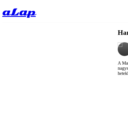
aLap
Har
A Mag
nagys
hetek