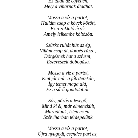
Ez talán az egyetlen,
Mely a viharnak átadhat.
Mossa a víz a partot,
Hullám csap a kövek között,
Ez a zaklató érzés,
Amely lelkembe költözött.
Szürke ruhát húz az ég,
Villám csap át, dörgés rázza,
Dörgésnek hat a szívem,
Eszeveszett dobogása.
Mossa a víz a partot,
Kint jár már a fák derekán,
Így temet maga alá,
Ez a sűrű gondolat-ár.
Sós, párás a levegő,
Mind ki él, már elmenekült,
Maradtunk, Isten és én,
Szélviharban térdepelünk.
Mossa a víz a partot,
Újra nyugodt, csendes part az,