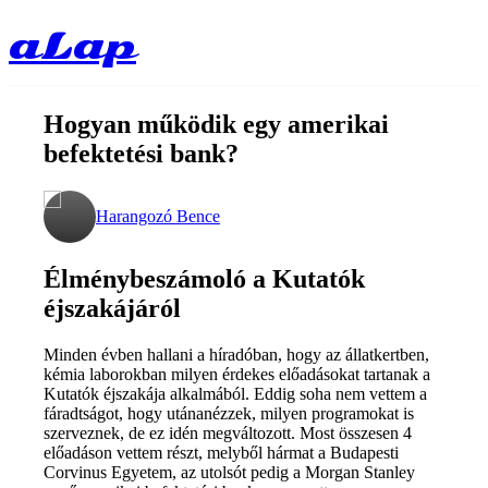
aLap
Hogyan működik egy amerikai
befektetési bank?
Harangozó Bence
Élménybeszámoló a Kutatók
éjszakájáról
Minden évben hallani a híradóban, hogy az állatkertben,
kémia laborokban milyen érdekes előadásokat tartanak a
Kutatók éjszakája alkalmából. Eddig soha nem vettem a
fáradtságot, hogy utánanézzek, milyen programokat is
szerveznek, de ez idén megváltozott. Most összesen 4
előadáson vettem részt, melyből hármat a Budapesti
Corvinus Egyetem, az utolsót pedig a Morgan Stanley