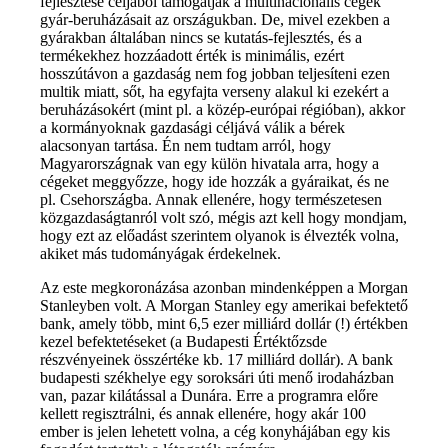
fejlesztése céljából támogatják a multinacionális cégek
gyár-beruházásait az országukban. De, mivel ezekben a
gyárakban általában nincs se kutatás-fejlesztés, és a
termékekhez hozzáadott érték is minimális, ezért
hosszútávon a gazdaság nem fog jobban teljesíteni ezen
multik miatt, sőt, ha egyfajta verseny alakul ki ezekért a
beruházásokért (mint pl. a közép-európai régióban), akkor
a kormányoknak gazdasági céljává válik a bérek
alacsonyan tartása. Én nem tudtam arról, hogy
Magyarországnak van egy külön hivatala arra, hogy a
cégeket meggyőzze, hogy ide hozzák a gyáraikat, és ne
pl. Csehországba. Annak ellenére, hogy természetesen
közgazdaságtanról volt szó, mégis azt kell hogy mondjam,
hogy ezt az előadást szerintem olyanok is élvezték volna,
akiket más tudományágak érdekelnek.
Az este megkoronázása azonban mindenképpen a Morgan
Stanleyben volt. A Morgan Stanley egy amerikai befektető
bank, amely több, mint 6,5 ezer milliárd dollár (!) értékben
kezel befektetéseket (a Budapesti Értéktőzsde
részvényeinek összértéke kb. 17 milliárd dollár). A bank
budapesti székhelye egy soroksári úti menő irodaházban
van, pazar kilátással a Dunára. Erre a programra előre
kellett regisztrálni, és annak ellenére, hogy akár 100
ember is jelen lehetett volna, a cég konyhájában egy kis