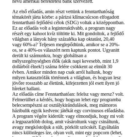
nevű amerikai befektetési bank szervezett.
Az első előadás, amin részt vettünk a fenntarthatóság
témakörét járta körbe: a párizsi klímacsúcson elfogadott
fenntartható fejlődési célok (SDG) voltak a középpontban.
Ez az előadás volt a leginteraktívabb, a program nagy
részét egy kahoot kvíz töltötte ki. Mit gondoltok, a fejlődő
világban a lányok hány százaléka kap oktatást, 20,40
vagy 60%-a? Teljesen meglepődtünk, amikor se a 20%-
os, se a 40%-os válaszért nem kaptunk pontot. Ugyanitt
derült ki számunkra, hogy globálisan a
mélyszegénységben élők (akik napi kevesebb, mint 1,9
dollárból élnek!) száma felére csökkent az elmúlt 30
évben. Amikor minden nap csak arról hallunk, hogy
milyen katasztrófák történnek a világban, és hogyan lesz
jövőre rosszabb az életünk, kifejezetten jól esett ilyen jó
híreket hallani.
Az előadás címe Fenntarthatóan: felelsz vagy mersz? volt.
Felmerülhet a kérdés, hogy hogyan lehet egy programba
belecsempészni az osztálykirándulások, meg mámoros
házibulik egyik kedvenc játékát egy corvinusos előadásba.
A program végére kiderült: vagy elmondjuk, hogy mi volt
a legpazarlóbb dolog, amit vásároltunk vagy csináltunk,
avagy megkóstoljuk a sült, pörkölt szöcskét. Egyáltalán
nincs különleges íze, olyan volt, mint egy popcorn (lehet,