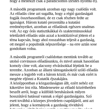
hogy a mellékízt csak a paradicsomos ízesítés nyomta el).
A második programunk azonban egy nagy csalódás volt.
Az előadás címe azt sugallta, hogy a régió gazdaságait
fogják összehasonlítani, de ez csak részben fedte az
igazságot. Három kutató prezentálta a kutatási
eredményeiket, azonban az előadásuk egészen unalmas
volt. Az egy órás statisztikákkal és szakterminusokkal
teletűzdelt előadás után azzal a konklúzióval jöttem el a
téma kapcsán, hogy ahol rosszabban teljesít a gazdaság,
ott megnő a populisták népszerűsége – na erre aztán sose
gondoltam volna.
A második programról csalódottan mentünk tovább az
utolsó corvinusos előadásunkra, és mivel annak hasonlóan
komoly címe volt, alacsony elvárásokkal léptünk be a
terembe. Azonban az állami támogatásokról szóló előadás
messze a legjobb volt a három közül, és már csak ezért is
megérte eljönni a Kutatók éjszakájára.
A középpontban a közgazdaságtan állt, ezért nehéz ezt
kikerülve írni róla. Mindenesetre az előadó közérthetően
beszélt arról, hogy a külföldi beruházások milyen
hosszútávú hatással vannak a régió gazdaságaira. Szó
esett továbbá a közepes jövedelem csapdájáról, ami azt
jelenti, hogy a kormányok a gazdaság rövidtávú