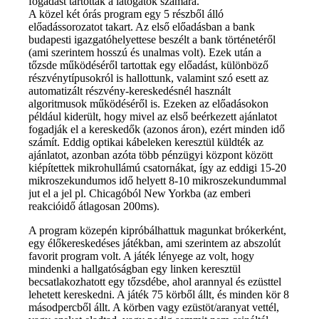
fogadást tartottak a látogatók számára.
A közel két órás program egy 5 részből álló
előadássorozatot takart. Az első előadásban a bank
budapesti igazgatóhelyettese beszélt a bank történetéről
(ami szerintem hosszú és unalmas volt). Ezek után a
tőzsde működéséről tartottak egy előadást, különböző
részvénytípusokról is hallottunk, valamint szó esett az
automatizált részvény-kereskedésnél használt
algoritmusok működéséről is. Ezeken az előadásokon
például kiderült, hogy mivel az első beérkezett ajánlatot
fogadják el a kereskedők (azonos áron), ezért minden idő
számít. Eddig optikai kábeleken keresztül küldték az
ajánlatot, azonban azóta több pénzügyi központ között
kiépítettek mikrohullámú csatornákat, így az eddigi 15-20
mikroszekundumos idő helyett 8-10 mikroszekundummal
jut el a jel pl. Chicagóból New Yorkba (az emberi
reakcióidő átlagosan 200ms).
A program közepén kipróbálhattuk magunkat brókerként,
egy élőkereskedéses játékban, ami szerintem az abszolút
favorit program volt. A játék lényege az volt, hogy
mindenki a hallgatóságban egy linken keresztül
becsatlakozhatott egy tőzsdébe, ahol arannyal és ezüsttel
lehetett kereskedni. A játék 75 körből állt, és minden kör 8
másodpercből állt. A körben vagy ezüstöt/aranyat vettél,