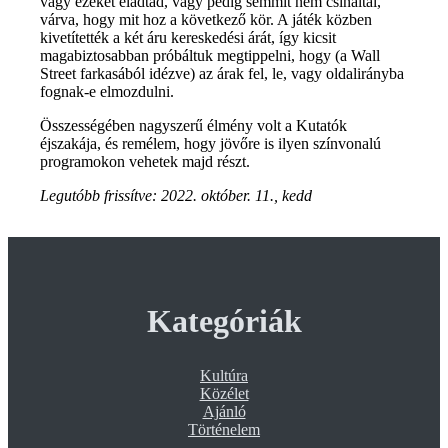
vagy ezeket eladtad, vagy pedig semmit nem csináltál,
várva, hogy mit hoz a következő kör. A játék közben
kivetítették a két áru kereskedési árát, így kicsit
magabiztosabban próbáltuk megtippelni, hogy (a Wall
Street farkasából idézve) az árak fel, le, vagy oldalirányba
fognak-e elmozdulni.
Összességében nagyszerű élmény volt a Kutatók
éjszakája, és remélem, hogy jövőre is ilyen színvonalú
programokon vehetek majd részt.
Legutóbb frissítve:
2022. október. 11., kedd
Kategóriák
Kultúra
Közélet
Ajánló
Történelem