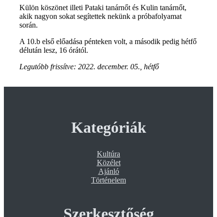
Külön köszönet illeti Pataki tanárnőt és Kulin tanárnőt,
akik nagyon sokat segítettek nekünk a próbafolyamat
során.
A 10.b első előadása pénteken volt, a második pedig hétfő
délután lesz, 16 órától.
Legutóbb frissítve:
2022. december. 05., hétfő
Kategóriák
Kultúra
Közélet
Ajánló
Történelem
Szerkesztőség