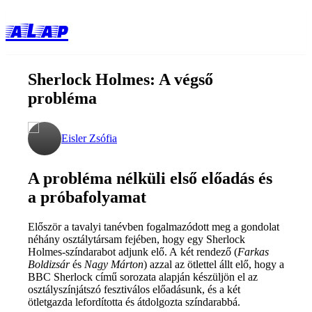
aLap
Sherlock Holmes: A végső
probléma
Eisler Zsófia
A probléma nélküli első előadás és
a próbafolyamat
Először a tavalyi tanévben fogalmazódott meg a gondolat
néhány osztálytársam fejében, hogy egy Sherlock
Holmes-színdarabot adjunk elő. A két rendező (
Farkas
Boldizsár
és
Nagy Márton
) azzal az ötlettel állt elő, hogy a
BBC Sherlock című sorozata alapján készüljön el az
osztályszínjátszó fesztiválos előadásunk, és a két
ötletgazda lefordította és átdolgozta színdarabbá.