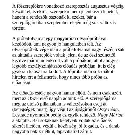
A főszereplőkre vonatkozó szereposztás augusztus végéig
készült el, ezekre a szerepekre nem jelentkezni lehetett,
hanem a rendezők osztották ki ezeket, bár a
szereplőgárdában szeptember elején még sok változás
történt.
A próbafolyamat egy magyarórai olvasópróbával
kezdődött, ami nagyon jó hangulatban telt. Az
olvasópróbák vége után a próbafolyamat nagy részén csak
az aktuális szereplők voltak jelen, de az őszi szünettől
kezdve már mindenki ott volt a próbákon, ahol ahogy a
legtöbb osztályszínjátszós előadás próbáján, itt is elég
gyakran káosz uralkodott. A főpróba után sok diákot
hirtelen ért a felismerés, hogy nincs több próba az
előadásig.
Az előadás estéje nagyon hamar eljött, és nem csak azért,
mert az OSzF első napján adtunk elő. A szereplőgárda
még az utolsó pillanatban is változásokon esett át
(betegségek miatt), így végül az újságírónőt
Őszy Léda
,
Lestrade nyomozót pedig az egyik rendező,
Nagy Márton
alakította. Bár sokaknak kételyeik voltak az előadás
sikerét illetően, végül a közönség jól fogadta, és a darab
nagyobb bakik nélkül, tapsviharral zárult.