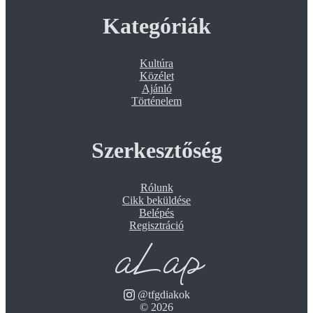
Kategóriák
Kultúra
Közélet
Ajánló
Történelem
Szerkesztőség
Rólunk
Cikk beküldése
Belépés
Regisztráció
aLap
@tfgdiakok
©
2026