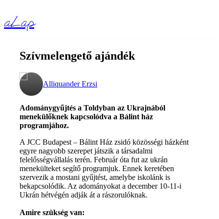
aLap
Szívmelengető ajándék
Alliquander Erzsi
Adománygyűjtés a Toldyban az Ukrajnából
menekülőknek
kapcsolódva a Bálint ház
programjához.
A JCC Budapest – Bálint Ház zsidó közösségi házként
egyre nagyobb szerepet játszik a társadalmi
felelősségvállalás terén. Február óta fut az ukrán
menekülteket segítő programjuk. Ennek keretében
szervezik a mostani gyűjtést, amelybe iskolánk is
bekapcsolódik. Az adományokat a december 10-11-i
Ukrán hétvégén adják át a rászorulóknak.
Amire szükség van: