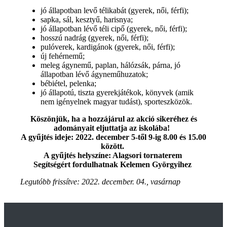
jó állapotban levő télikabát (gyerek, női, férfi);
sapka, sál, kesztyű, harisnya;
jó állapotban lévő téli cipő (gyerek, női, férfi);
hosszú nadrág (gyerek, női, férfi);
pulóverek, kardigánok (gyerek, női, férfi);
új fehérnemű;
meleg ágynemű, paplan, hálózsák, párna, jó
állapotban lévő ágyneműhuzatok;
bébiétel, pelenka;
jó állapotú, tiszta gyerekjátékok, könyvek (amik
nem igényelnek magyar tudást), sporteszközök.
Köszönjük, ha a hozzájárul az akció sikeréhez és
adományait eljuttatja az iskolába!
A gyűjtés ideje: 2022. december 5-től 9-ig 8.00 és 15.00
között.
A gyűjtés helyszíne: Alagsori tornaterem
Segítségért fordulhatnak Kelemen Györgyihez
Legutóbb frissítve:
2022. december. 04., vasárnap