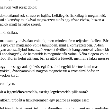
agyon volt rossz dolog.
dokolatlanul sok stressz és hajtás. Lelkileg és fizikailag is megterhelő,
sul a kemény munkával megszerzett tudás egy része elvész, hiszen a
tációk miatt háttérbe szorul.
ni 0. órákra.
matosan nyomás alatt voltunk, mert minden téren teljesíteni kellett. Bár
ás gyakran magasabb volt a tanulóban, mint a környezetében. 7.-ben
yan az osztályból borzasztó zenéket üvöltettek hangszóróval szünetekb
l abbahagyták, de hamarabb is megunhatták volna. Néha elegem volt a
ből. Korán kelni utáltam, bár az attól is függött, mennyire laksz messze
ogy nincs egy aula (közösségi tér), ahol együtt lehetne lenni más
lyokkal, évfolyamokkal nagyon megnehezíti a szocializálódást az
lyodon kívül.
olt ilyen.
lt a legemlékezetesebb, esetleg legviccesebb pillanata?
altózni próbált a fizikateremben egy padról és seggre esett.
lykirándulások, sport, teátrum. Bármilyen program, ami nem tanulásho