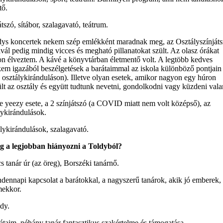
tő.
átszó, sítábor, szalagavató, teátrum.
dys koncertek nekem szép emlékként maradnak meg, az Osztályszínját
ivál pedig mindig vicces és megható pillanatokat szült. Az olasz órákat
n élveztem. A kávé a könyvtárban életmentő volt. A legtöbb kedves
em igazából beszélgetések a barátaimmal az iskola különböző pontjain
 osztálykiránduláson). Illetve olyan esetek, amikor nagyon egy húron
lt az osztály és együtt tudtunk nevetni, gondolkodni vagy küzdeni vala
e yeezy esete, a 2 színjátszó (a COVID miatt nem volt középső), az
lykirándulások.
lykirándulások, szalagavató.
g a legjobban hiányozni a Toldyból?
s tanár úr (az öreg), Borszéki tanárnő.
dennapi kapcsolat a barátokkal, a nagyszerű tanárok, akik jó emberek, 
ekkor.
dy.
átaim, néhány tanár fantasztikus szakértelme és támogatása.