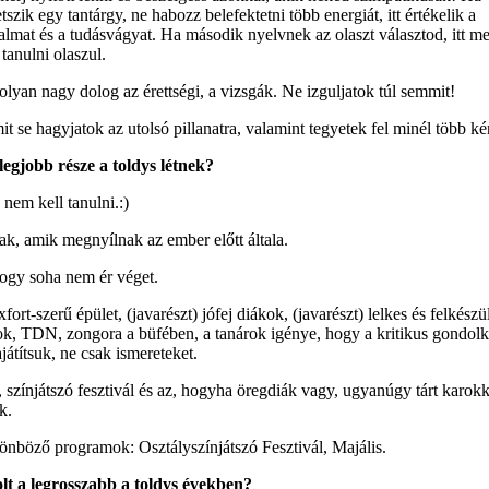
tszik egy tantárgy, ne habozz belefektetni több energiát, itt értékelik a
almat és a tudásvágyat. Ha második nyelvnek az olaszt választod, itt m
 tanulni olaszul.
lyan nagy dolog az érettségi, a vizsgák. Ne izguljatok túl semmit!
t se hagyjatok az utolsó pillanatra, valamint tegyetek fel minél több ké
legjobb része a toldys létnek?
nem kell tanulni.:)
ak, amik megnyílnak az ember előtt általa.
ogy soha nem ér véget.
ort-szerű épület, (javarészt) jófej diákok, (javarészt) lelkes és felkészü
ok, TDN, zongora a büfében, a tanárok igénye, hogy a kritikus gondol
ajátítsuk, ne csak ismereteket.
színjátszó fesztivál és az, hogyha öregdiák vagy, ugyanúgy tárt karokk
k.
önböző programok: Osztályszínjátszó Fesztivál, Majális.
lt a legrosszabb a toldys években?