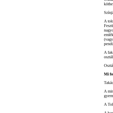
köthe
Színj
A tol
Feszt
nagyo
emlék
(vagy
pendü
A fak
osztá
Osztá
Mi fo
Takác
A min
gyerm
A Tol
A bar