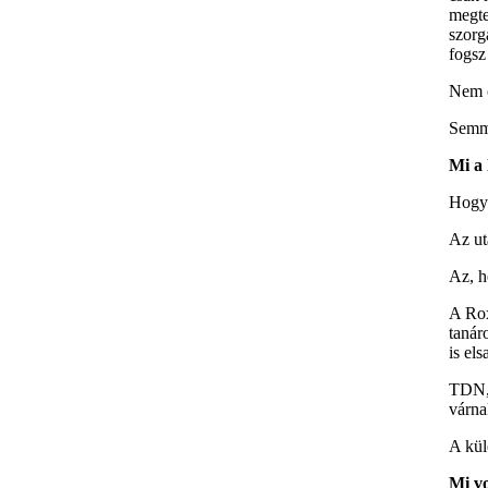
megte
szorg
fogsz
Nem o
Semmi
Mi a 
Hogy 
Az ut
Az, h
A Roxf
tanár
is els
TDN, 
várna
A kül
Mi vo