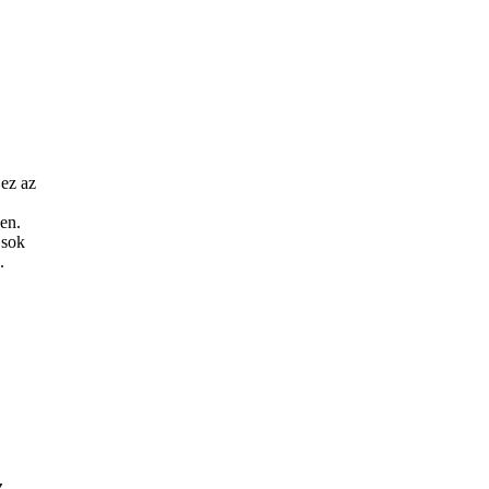
 ez az
en.
 sok
.
z