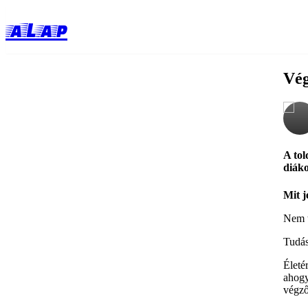
aLap
Vég
A tol
diáko
Mit j
Nem 
Tudás
Életé
ahogy
végz