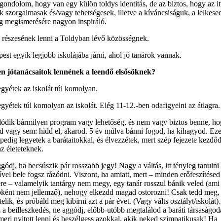
ondolom, hogy van egy külön toldys identitás, de az biztos, hogy az it
k szorgalmasak és/vagy tehetségesek, illetve a kíváncsiságuk, a lelkes
ág megismerésére nagyon inspiráló.
 részesének lenni a Toldyban lévő közösségnek.
est egyik legjobb iskolájába járni, ahol jó tanárok vannak.
n jótanácsaitok lennének a leendő elsősöknek?
gyétek az iskolát túl komolyan.
gyétek túl komolyan az iskolát. Elég 11-12.-ben odafigyelni az átlagra.
ódik bármilyen program vagy lehetőség, és nem vagy biztos benne, h
d vagy sem: hidd el, akarod. 5 év múlva bánni fogod, ha kihagyod. Ez
 pedig legyetek a barátaitokkal, és élvezzétek, mert szép fejezete kezdőd
az életeteknek.
gódj, ha becsúszik pár rosszabb jegy! Nagy a váltás, itt tényleg tanulni 
ővel bele fogsz rázódni. Viszont, ha amiatt, mert – minden erőfeszítésed
ére – valamelyik tantárgy nem megy, egy tanár rosszul bánik veled (ami
ként nem jellemző), nehogy elkezdd magad ostorozni! Csak tedd meg,
 telik, és próbáld meg kibírni azt a pár évet. (Vagy válts osztályt/iskolá
 a beilleszkedés, ne aggódj, előbb-utóbb megtalálod a baráti társaságod
merj nyitott lenni és beszélgess azokkal, akik neked szimpatikusak! Ha