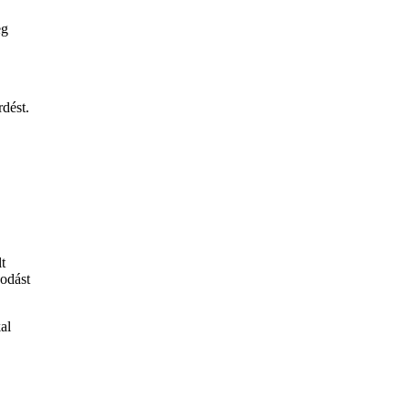
eg
rdést.
lt
kodást
al