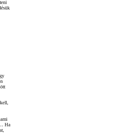
teni
edésük
ogy
en
ött
kell,
 ami
t)… Ha
at,