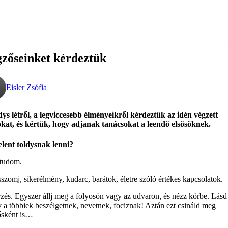
zőseinket kérdeztük
Eisler Zsófia
dys létről, a legviccesebb élményeikről kérdeztük az idén végzett
kat, és kértük, hogy adjanak tanácsokat a leendő elsősöknek.
elent toldysnak lenni?
tudom.
szomj, sikerélmény, kudarc, barátok, életre szóló értékes kapcsolatok.
rzés. Egyszer állj meg a folyosón vagy az udvaron, és nézz körbe. Lásd
 a többiek beszélgetnek, nevetnek, fociznak! Aztán ezt csináld meg
ősként is…