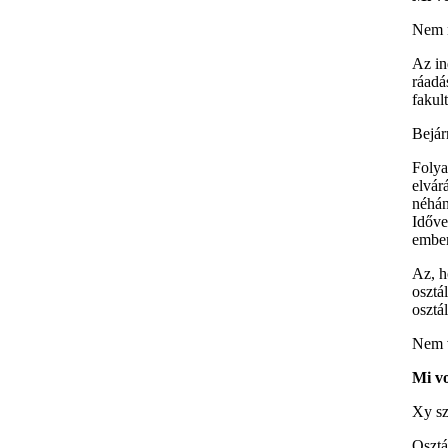
Nem n
Az in
ráadá
fakul
Bejár
Folya
elvár
néhán
Időve
ember
Az, h
osztá
osztá
Nem v
Mi vo
Xy sz
Osztá