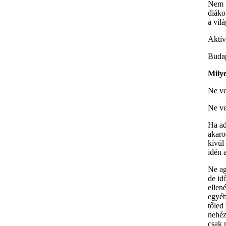
Nem g
diáko
a vil
Aktív
Budap
Milye
Ne ve
Ne ve
Ha ad
akaro
kívül
idén 
Ne ag
de id
ellen
egyéb
tőled
nehéz
csak 