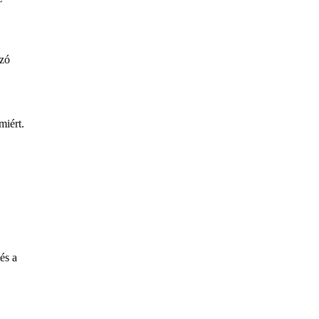
szó
miért.
és a